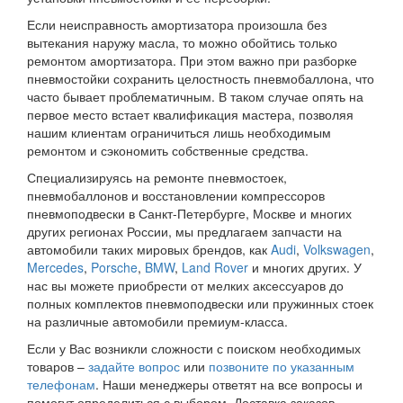
Если неисправность амортизатора произошла без
вытекания наружу масла, то можно обойтись только
ремонтом амортизатора. При этом важно при разборке
пневмостойки сохранить целостность пневмобаллона, что
часто бывает проблематичным. В таком случае опять на
первое место встает квалификация мастера, позволяя
нашим клиентам ограничиться лишь необходимым
ремонтом и сэкономить собственные средства.
Специализируясь на ремонте пневмостоек,
пневмобаллонов и восстановлении компрессоров
пневмоподвески в Санкт-Петербурге, Москве и многих
других регионах России, мы предлагаем запчасти на
автомобили таких мировых брендов, как
Audi
,
Volkswagen
,
Mercedes
,
Porsche
,
BMW
,
Land Rover
и многих других. У
нас вы можете приобрести от мелких аксессуаров до
полных комплектов пневмоподвески или пружинных стоек
на различные автомобили премиум-класса.
Если у Вас возникли сложности с поиском необходимых
товаров –
задайте вопрос
или
позвоните по указанным
телефонам
. Наши менеджеры ответят на все вопросы и
помогут определиться с выбором. Доставка заказов