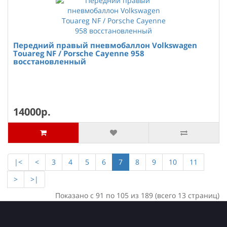
Передний правый пневмобаллон Volkswagen
Touareg NF / Porsche Cayenne 958
восстановленный
14000р.
|<
<
3
4
5
6
7
8
9
10
11
>
>|
Показано с 91 по 105 из 189 (всего 13 страниц)