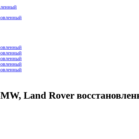
вленный
BMW, Land Rover восстановле