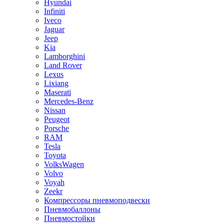
Hyundai
Infiniti
Iveco
Jaguar
Jeep
Kia
Lamborghini
Land Rover
Lexus
Lixiang
Maserati
Mercedes-Benz
Nissan
Peugeot
Porsсhe
RAM
Tesla
Toyota
VolksWagen
Volvo
Voyah
Zeekr
Компрессоры пневмоподвески
Пневмобаллоны
Пневмостойки