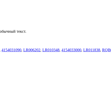
обычный текст.
,
4154031090
,
LR006202
,
LR010348
,
4154033000
,
LR011838
,
RQB