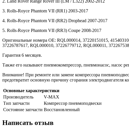
2. Land Rover Range Rover III (LM / L322) 2002-2012
3. Rolls-Royce Phantom VII (RR1) 2003-2017
4. Rolls-Royce Phantom VII (RR2) Drophead 2007-2017
5. Rolls-Royce Phantom VII (RR3) Coupe 2008-2017
Оригинальные номера OE: RQL000014, 37220151015, 415403108
37226787617, RQL000010, 37226779712, RQL000011, 372267538
Гарантия 6 месяцев.
Также его называют пневмокомпрессор, пневмонасос, насос ре
Внимание! При ремонте или замене компрессора пневмоподвески,
предотвратит основную причину сгорания электродвигателя ко
Основные характеристики
Производитель
V-MAX
Тип запчасти
Компрессор пневмоподвески
Состояние запчасти
Восстановленный
Написать отзыв