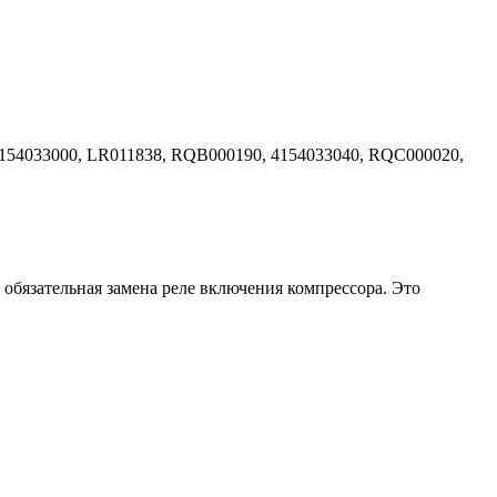
4154033000, LR011838, RQB000190, 4154033040, RQC000020,
я обязательная замена реле включения компрессора. Это