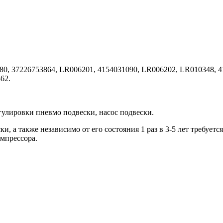
0, 37226753864, LR006201, 4154031090, LR006202, LR010348, 
62.
гулировки пневмо подвески, насос подвески.
 а также независимо от его состояния 1 раз в 3-5 лет требуетс
мпрессора.